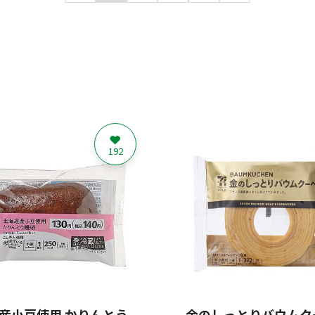
192
産小豆使用 かりんとう
金のしっとりバウムク