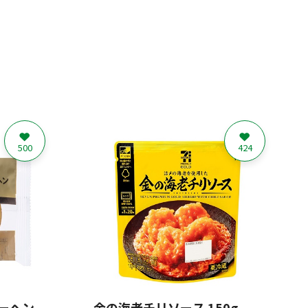
500
424
ーヘン
金の海老チリソース 150g