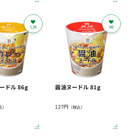
126
88
ードル 86g
醤油ヌードル 81g
127円
込）
（税込）