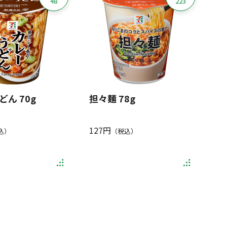
48
223
ん 70g
担々麺 78g
127円
込）
（税込）