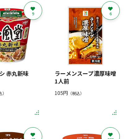
9
6
シ 赤丸新味
ラーメンスープ濃厚味噌
1人前
105円
込）
（税込）