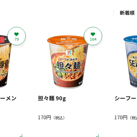
新着順
79
164
ーメン
担々麺 90g
シーフー
170円
170円
（税込）
（税