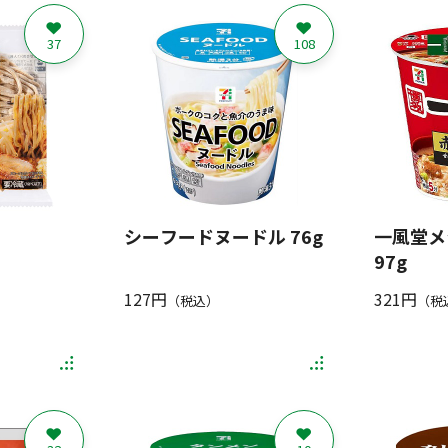
37
108
シーフードヌードル 76g
一風堂メ
97g
127円
321円
（税込）
（税