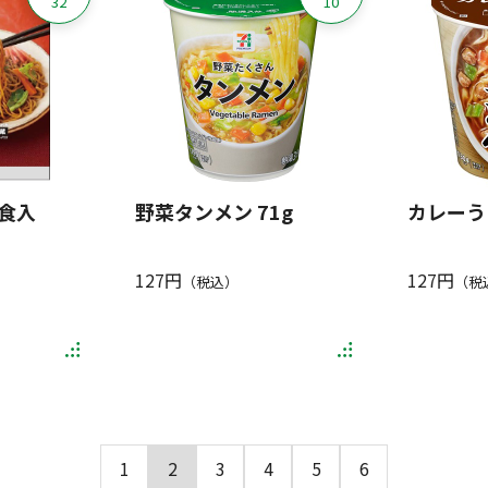
32
10
3食入
野菜タンメン 71g
カレーうど
127円
127円
（税込）
（税
1
2
3
4
5
6