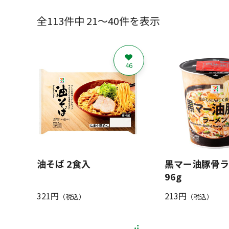
全113件中 21～40件を表示
46
油そば 2食入
黒マー油豚骨ラ
96g
321円
213円
（税込）
（税込）