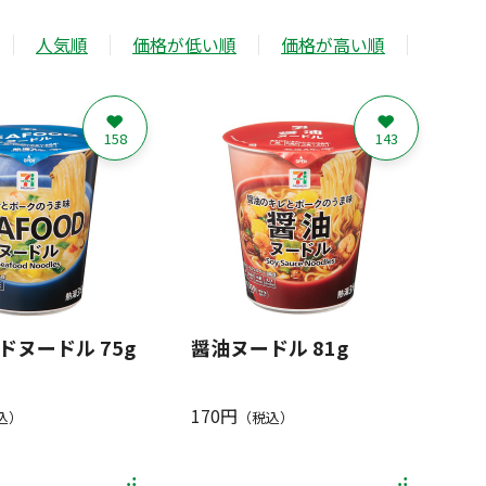
人気順
価格が低い順
価格が高い順
158
143
ドヌードル 75g
醤油ヌードル 81g
170円
込）
（税込）