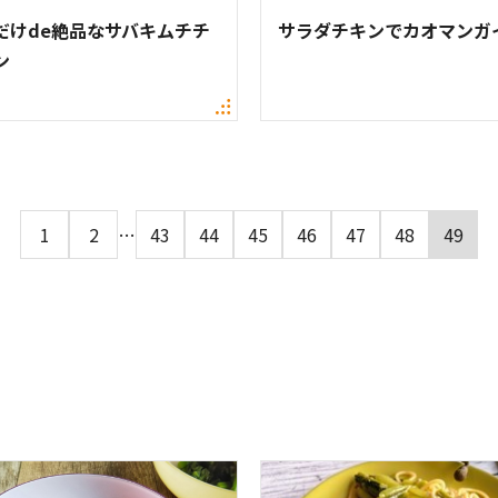
だけde絶品なサバキムチチ
サラダチキンでカオマンガ
ン
1
2
…
43
44
45
46
47
48
49