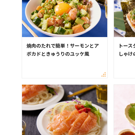
焼肉のたれで簡単！サーモンとア
トース
ボカドときゅうりのユッケ風
しゃけ