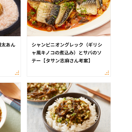
明太あん
シャンピニオングレック（ギリシ
ャ風キノコの煮込み）とサバのソ
テー【タサン志麻さん考案】