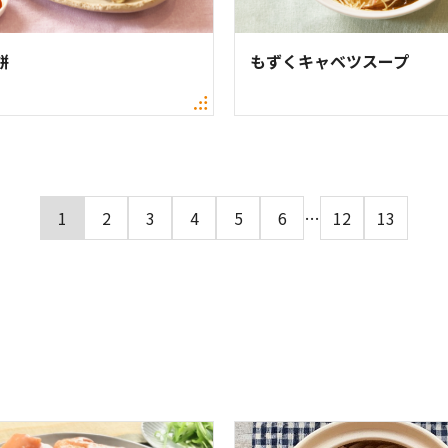
餅
もずくキャベツスープ
1
2
3
4
5
6
…
12
13