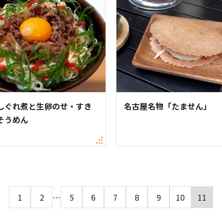
しぐれ煮と生卵のせ・すき
名古屋名物「たません」
そうめん
1
2
…
5
6
7
8
9
10
11