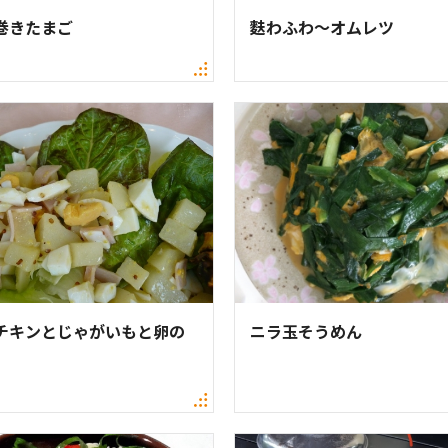
巻きたまご
麩わふわ～オムレツ
チキンとじゃがいもと卵の
ニラ玉そうめん