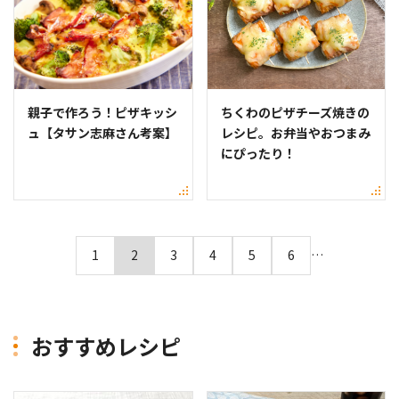
親子で作ろう！ピザキッシ
ちくわのピザチーズ焼きの
ュ【タサン志麻さん考案】
レシピ。お弁当やおつまみ
にぴったり！
1
2
3
4
5
6
…
おすすめレシピ