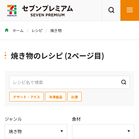
ホーム
レシピ
焼き物
商品を探す
レシピを探す
焼き物のレシピ (2ページ目)
デザート・アイス
冷凍食品
お酒
ジャンル
食材