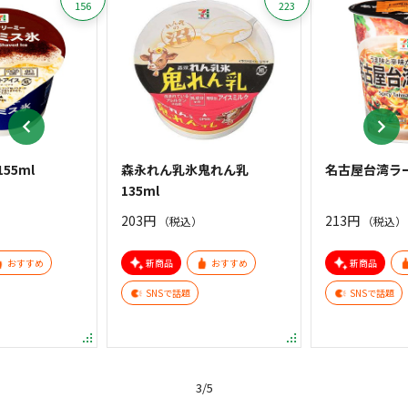
156
223
55ml
森永れん乳氷鬼れん乳
名古屋台湾ラー
135ml
203円
213円
（税込）
（税込）
おすすめ
新商品
おすすめ
新商品
SNSで話題
SNSで話題
Item
3
3
/
5