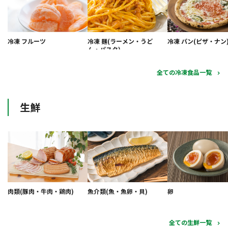
冷凍 フルーツ
冷凍 麺(ラーメン・うど
冷凍 パン(ピザ・ナン
ん・パスタ)
全ての冷凍食品一覧
生鮮
肉類(豚肉・牛肉・鶏肉)
魚介類(魚・魚卵・貝)
卵
全ての生鮮一覧