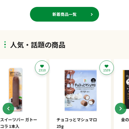
of
5
新着商品一覧
人気・話題の商品
2310
1539
バー ガトー
チョコっとマシュマロ
金のマルゲリ
本入
25g