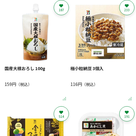
187
233
国産大根おろし 100g
極小粒納豆 3個入
159円
116円
（税込）
（税込）
514
191