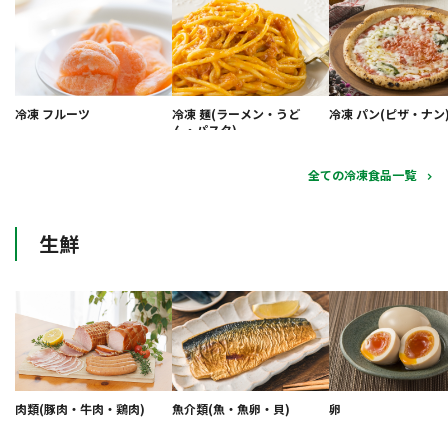
冷凍 フルーツ
冷凍 麺(ラーメン・うど
冷凍 パン(ピザ・ナン
ん・パスタ)
全ての冷凍食品一覧
生鮮
肉類(豚肉・牛肉・鶏肉)
魚介類(魚・魚卵・貝)
卵