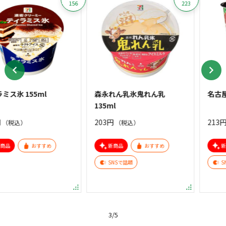
156
223
55ml
森永れん乳氷鬼れん乳
名古屋台湾ラー
135ml
203円
213円
（税込）
（税込）
おすすめ
新商品
おすすめ
新商品
SNSで話題
SNSで話題
Item
3
3
/
5