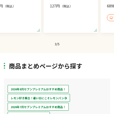
127円
689円
）
（税込）
（税込
TVで話題
Item
3
3
/
5
of
5
商品まとめページから探す
2026年8月セブンプレミアムおすすめ商品！
レモン好き集合！暑い日にこそレモンパン🍋
2026年7月セブンプレミアムおすすめ商品！