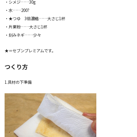
・シメジ……30g
・水……200?
・★つゆ 3倍濃縮……大さじ1杯
・片栗粉……大さじ1杯
・刻みネギ……少々
★＝セブンプレミアムです。
つくり方
1.具材の下準備