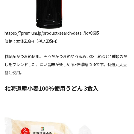
https://7premium.jp/product/search/detail?id=3695
価格：本体218円（税込235円）
枕崎産かつお節使用。そうだかつお節やうるめいわし節など4種類のだ
しをブレンドした、深い旨味が楽しめる3倍濃縮つゆです。特選丸大豆
醤油使用。
北海道産小麦100%使用うどん 3食入