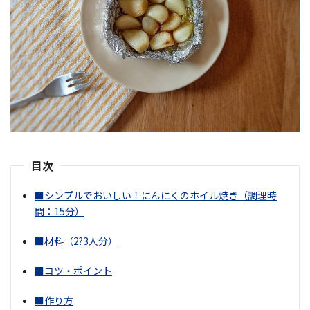
目次
■シンプルでおいしい！にんにくのホイル焼き（調理時
間：15分）
■材料（2?3人分）
■コツ・ポイント
■作り方