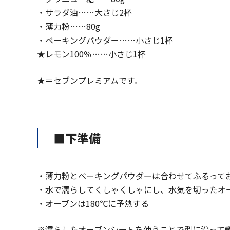
・サラダ油……大さじ2杯
・薄力粉……80g
・ベーキングパウダー……小さじ1杯
★
レモン100％
……小さじ1杯
★＝セブンプレミアムです。
■下準備
・薄力粉とベーキングパウダーは合わせてふるって
・水で濡らしてくしゃくしゃにし、水気を切ったオ
・オーブンは180℃に予熱する
※濡らしたオーブンシートを使うことで型に沿って