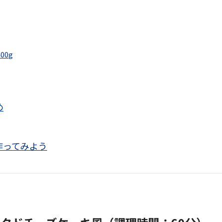
00g
め
作ってみよう