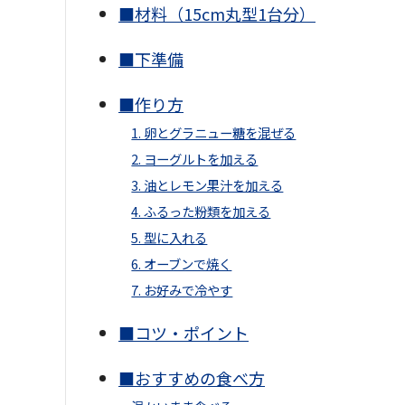
■材料（15cm丸型1台分）
■下準備
■作り方
1. 卵とグラニュー糖を混ぜる
2. ヨーグルトを加える
3. 油とレモン果汁を加える
4. ふるった粉類を加える
5. 型に入れる
6. オーブンで焼く
7. お好みで冷やす
■コツ・ポイント
■おすすめの食べ方