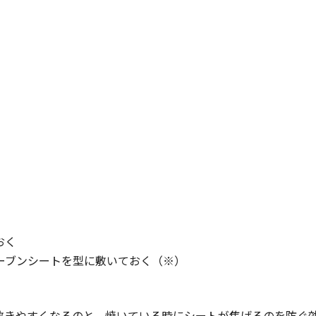
おく
ーブンシートを型に
敷いて
おく（※）
敷きやすくなるのと、焼いている
時
にシートが焦げるのを防ぐ