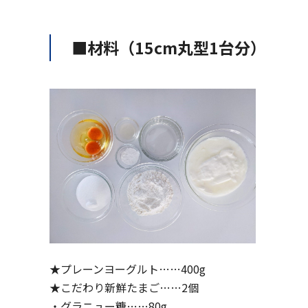
■材料（15cm丸型1台分）
★
プレーンヨーグルト
……400g
★
こだわり新鮮たまご
……2個
・グラニュー糖……80g