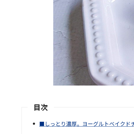
目次
■しっとり濃厚。ヨーグルト
ベイクド