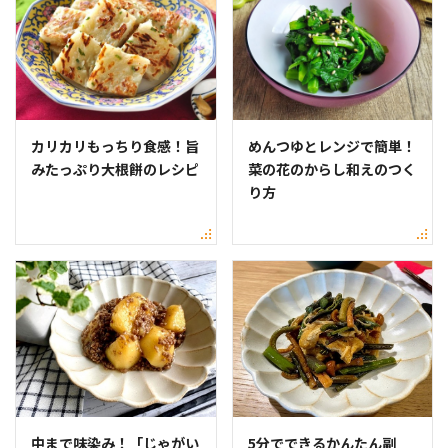
カリカリもっちり食感！旨
めんつゆとレンジで簡単！
みたっぷり大根餅のレシピ
菜の花のからし和えのつく
り方
中まで味染み！「じゃがい
5分でできるかんたん副