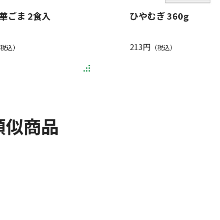
華ごま 2食入
ひやむぎ 360g
213円
税込）
（税込）
類似商品