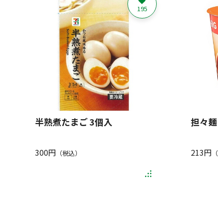
195
半熟煮たまご 3個入
担々麺 
300円
213円
（税込）
（