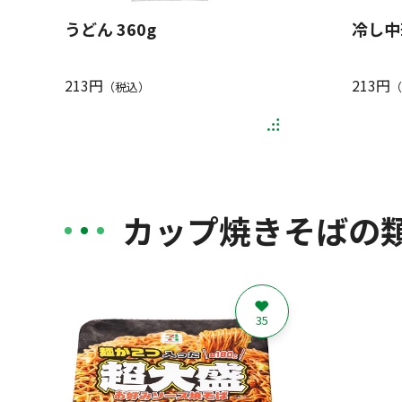
うどん 360g
冷し中
213円
213円
（税込）
（
カップ焼きそばの
35