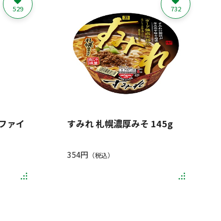
529
732
ファイ
すみれ 札幌濃厚みそ 145g
354円
（税込）