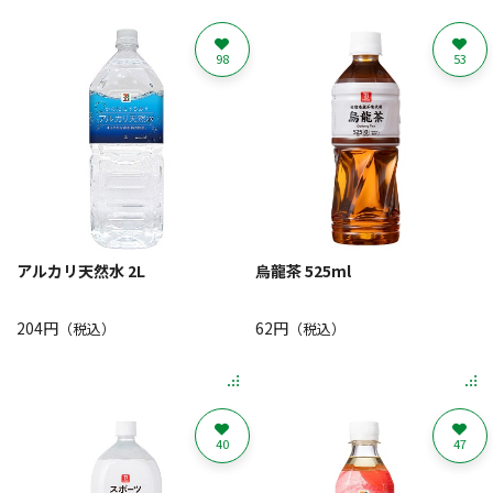
98
53
アルカリ天然水 2L
烏龍茶 525ml
204円
62円
（税込）
（税込）
40
47