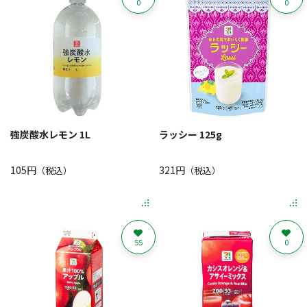
0
0
強炭酸水レモン 1L
ラッシー 125g
105円
321円
（税込）
（税込）
55
0