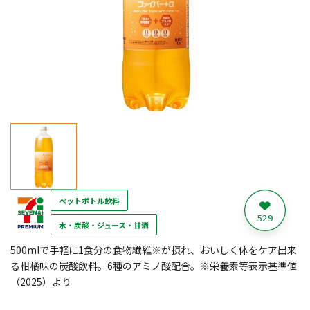
ペットボトル飲料
529
水・炭酸・ジュース・甘酒
500mlで手軽に1食分の食物繊維※が摂れ、おいしく体をケア出来
る柑橘味の炭酸飲料。6種のアミノ酸配合。※栄養素等表示基準値
（2025）より