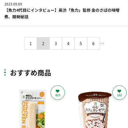
2023.09.09
【魚力4代目にインタビュー】奥渋「魚力」監修 金のさばの味噌
煮、開発秘話
1
2
3
4
5
6
…
おすすめ商品
425
163