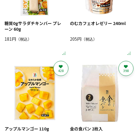
糖質0gサラダチキンバー プレ
のむカフェオレゼリー 240ml
ーン 60g
181円
205円
（税込）
（税込）
428
398
アップルマンゴー 110g
金の食パン 2枚入