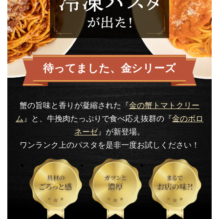
待ってました、金シリーズ
蟹の旨味と香りが凝縮された『
金の蟹トマトクリー
ム
』と、
牛挽肉たっぷりで食べ応え抜群の『
金のボロ
ネーゼ
』が新登場。
ワンランク上のパスタを是非一度お試しください！