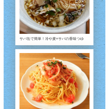
サバ缶で簡単！
冷や麦×サバの香味つゆ