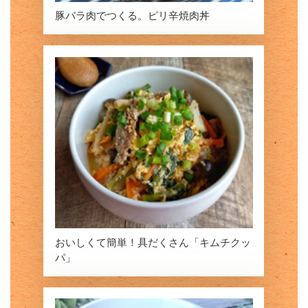
豚バラ肉でつくる。
ピリ辛焼肉丼
おいしくて簡単！
具だくさん「キムチクッ
パ」