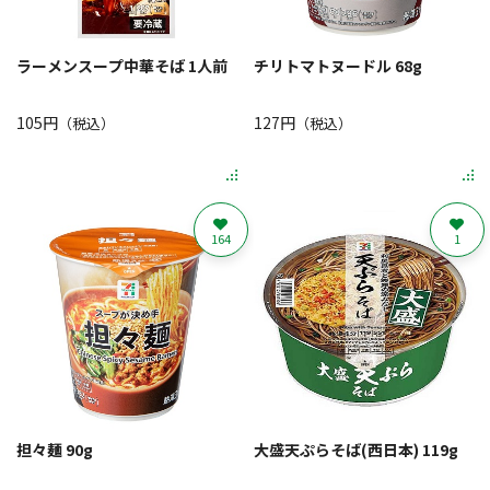
ラーメンスープ中華そば 1人前
チリトマトヌードル 68g
105円
127円
（税込）
（税込）
164
1
担々麺 90g
大盛天ぷらそば(西日本) 119g