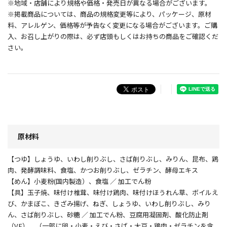
※地域・店舗により規格や価格・発売日が異なる場合がございます。
※掲載商品については、商品の規格変更等により、パッケージ、原材
料、アレルゲン、価格等が予告なく変更になる場合がございます。ご購
入、お召し上がりの際は、必ず店頭もしくはお持ちの商品をご確認くだ
さい。
原材料
【つゆ】しょうゆ、いわし削りぶし、さば削りぶし、みりん、昆布、鶏
肉、発酵調味料、食塩、かつお削りぶし、ゼラチン、酵母エキス
【めん】小麦粉(国内製造）、食塩 ／ 加工でん粉
【具】玉子焼、味付け椎茸、味付け鶏肉、味付けほうれん草、ボイルえ
び、かまぼこ、きざみ揚げ、ねぎ、しょうゆ、いわし削りぶし、みり
ん、さば削りぶし、砂糖 ／ 加工でん粉、豆腐用凝固剤、酸化防止剤
（V.E）、（一部に卵・小麦・えび・さば・大豆・鶏肉・ゼラチンを含