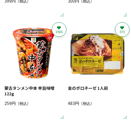
399円
300円
（税込）
（税込）
2565
573
蒙古タンメン中本 辛旨味噌
金のボロネーゼ 1人前
122g
259円
483円
（税込）
（税込）