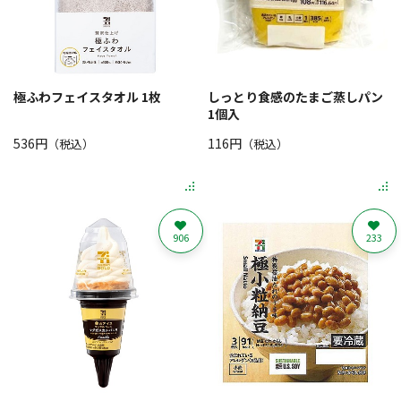
極ふわフェイスタオル 1枚
しっとり食感のたまご蒸しパン
1個入
536円
116円
（税込）
（税込）
906
233