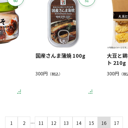
60
51
国産さんま蒲焼 100g
大豆と鶏
ト 210g
300円
300円
（税込）
（税
1
2
…
11
12
13
14
15
16
17