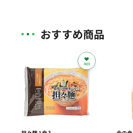
おすすめ商品
403
担々麺 1食入
金の食