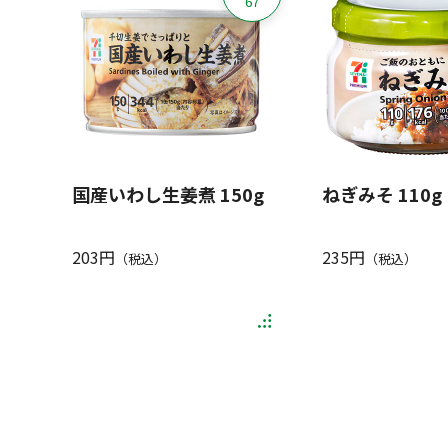
67
国産いわし生姜煮 150g
ねぎみそ 110g
203円
235円
（税込）
（税込）