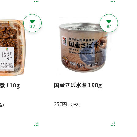
32
87
国産さば水煮 190g
 110g
257円
（税込）
込）