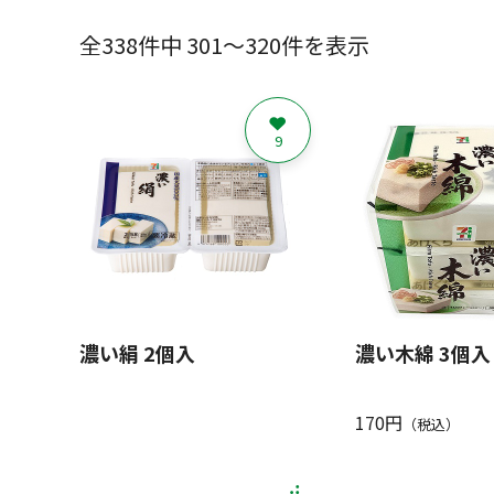
全338件中 301～320件を表示
9
濃い絹 2個入
濃い木綿 3個入
170円
（税込）