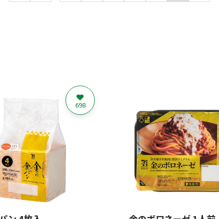
698
パン 4枚入
金のボロネーゼ 1人前