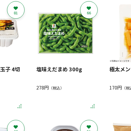
81
66
玉子 4切
塩味えだまめ 300g
極太メンマ
278円
170円
（税込）
（税