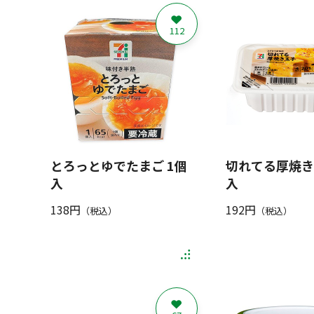
112
とろっとゆでたまご 1個
切れてる厚焼き
入
入
138円
192円
（税込）
（税込）