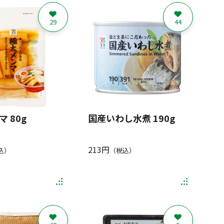
29
44
 80g
国産いわし水煮 190g
213円
込）
（税込）