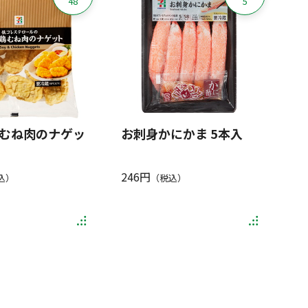
48
5
むね肉のナゲッ
お刺身かにかま 5本入
246円
込）
（税込）