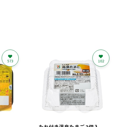
573
102
たれ付き温泉たまご 3個入