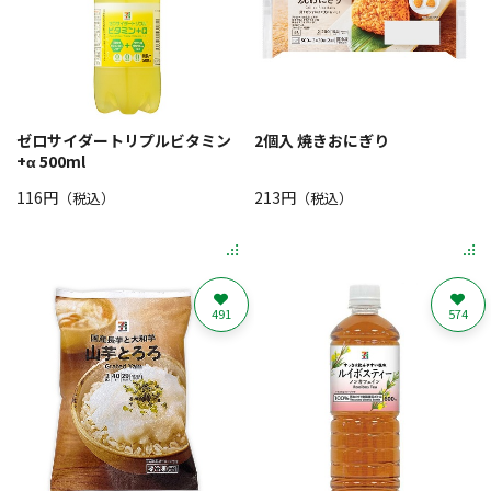
ゼロサイダートリプルビタミン
2個入 焼きおにぎり
+α 500ml
116円
213円
（税込）
（税込）
491
574