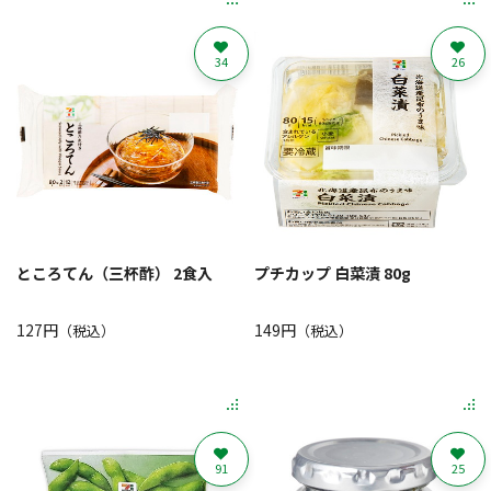
34
26
ところてん（三杯酢） 2食入
プチカップ 白菜漬 80g
127円
149円
（税込）
（税込）
91
25