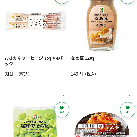
おさかなソーセージ 75g×4パ
なめ茸 120g
ック
311円
149円
（税込）
（税込）
68
44