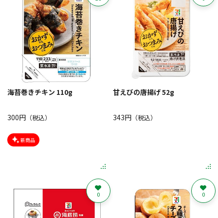
海苔巻きチキン 110g
甘えびの唐揚げ 52g
300円
343円
（税込）
（税込）
新商品
0
0