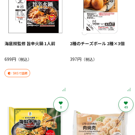
海底撈監修 旨辛火鍋 1人前
2種のチーズボール 2種×3個
699円
397円
（税込）
（税込）
SNSで話題
0
49