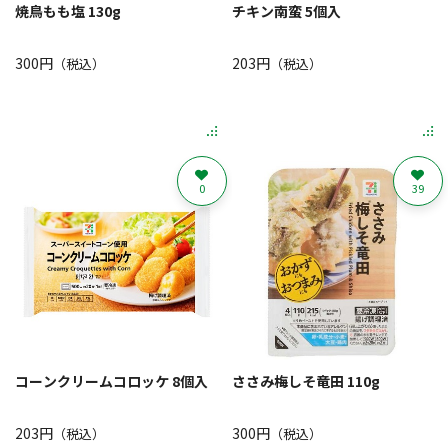
焼鳥もも塩 130g
チキン南蛮 5個入
300円
203円
（税込）
（税込）
0
39
コーンクリームコロッケ 8個入
ささみ梅しそ竜田 110g
203円
300円
（税込）
（税込）