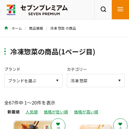
ホーム
商品情報
冷凍 惣菜 の商品
商品を探す
レシピを探す
冷凍惣菜の商品(1ページ目)
ブランド
カテゴリー
全67件中 1～20件を表示
新着順
人気順
価格が低い順
価格が高い順
28
0