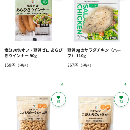
塩分30％オフ・糖質ゼロ あらび
糖質0gのサラダチキン（ハー
きウインナー 90g
ブ） 110g
159円
267円
（税込）
（税込）
67
72