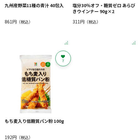
九州産野菜11種の青汁 40包入
塩分30％オフ・糖質ゼロ あらび
きウインナー 90g×2
861円
311円
（税込）
（税込）
7
もち麦入り低糖質パン粉 100g
192円
（税込）