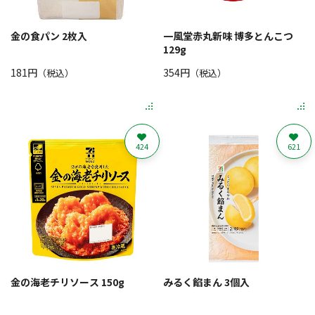
金の食パン 2枚入
一風堂赤丸新味 博多とんこつ
129g
181円
354円
（税込）
（税込）
424
621
金の海老チリソース 150g
みるく餡まん 3個入