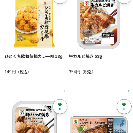
ひとくち歌舞伎揚カレー味 53g
牛カルビ焼き 58g
149円
354円
（税込）
（税込）
0
0