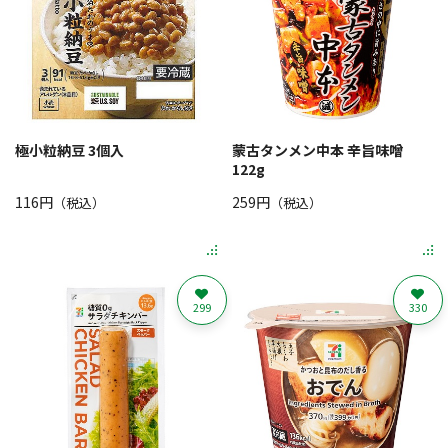
極小粒納豆 3個入
蒙古タンメン中本 辛旨味噌
122g
116円
259円
（税込）
（税込）
299
330