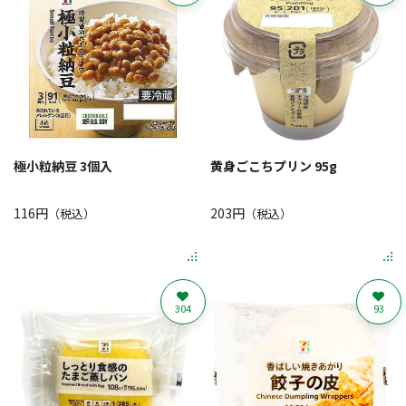
極小粒納豆 3個入
黄身ごこちプリン 95g
116円
203円
（税込）
（税込）
304
93