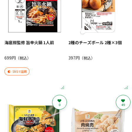
海底撈監修 旨辛火鍋 1人前
2種のチーズボール 2種×3個
699円
397円
（税込）
（税込）
SNSで話題
0
49