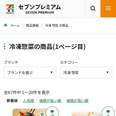
ホーム
商品情報
冷凍 惣菜 の商品
商品を探す
レシピを探す
冷凍惣菜の商品(1ページ目)
ブランド
カテゴリー
全67件中 1～20件を表示
新着順
人気順
価格が低い順
価格が高い順
28
0