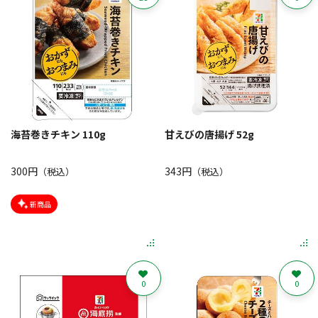
海苔巻きチキン 110g
甘えびの唐揚げ 52g
300円
343円
（税込）
（税込）
新商品
0
0