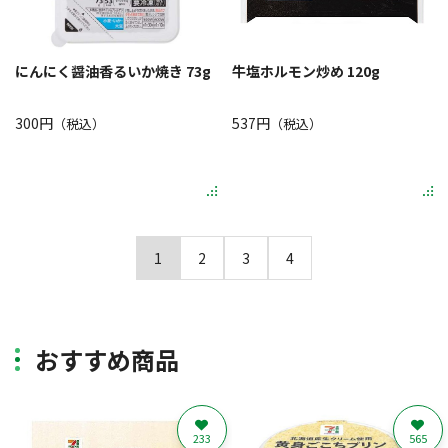
にんにく醤油香るいか焼き 73g
牛塩ホルモン炒め 120g
300円
537円
（税込）
（税込）
1
2
3
4
おすすめ商品
233
565