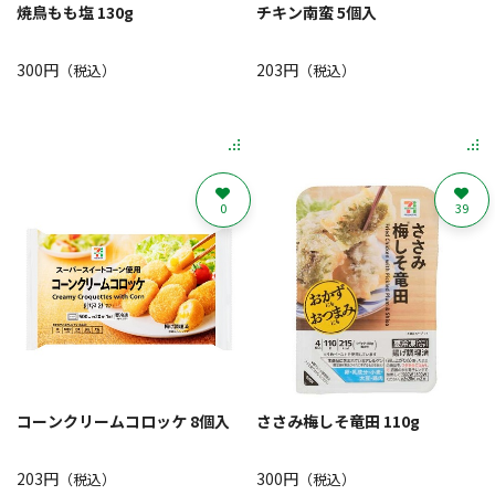
焼鳥もも塩 130g
チキン南蛮 5個入
300円
203円
（税込）
（税込）
0
39
コーンクリームコロッケ 8個入
ささみ梅しそ竜田 110g
203円
300円
（税込）
（税込）