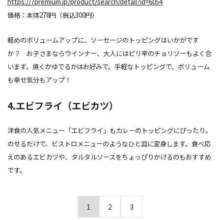
https://7premium.jp/product/search/detail?id=6054
価格：本体278円（税込300円）
軽めのボリュームアップに、ソーセージのトッピングはいかがです
か？ お子さまならウインナー、大人にはピリ辛のチョリソーもよく合
います。焼くかゆでるかはお好みで。手軽なトッピングで、ボリューム
も幸せ気分もアップ！
4.エビフライ（エビカツ）
洋食の人気メニュー「エビフライ」もカレーのトッピングにぴったり。
のせるだけで、ビストロメニューのようなひと皿に変身します。食べ応
えのあるエビカツや、タルタルソースをちょっぴりかけるのもおすすめ
です。
1
2
3