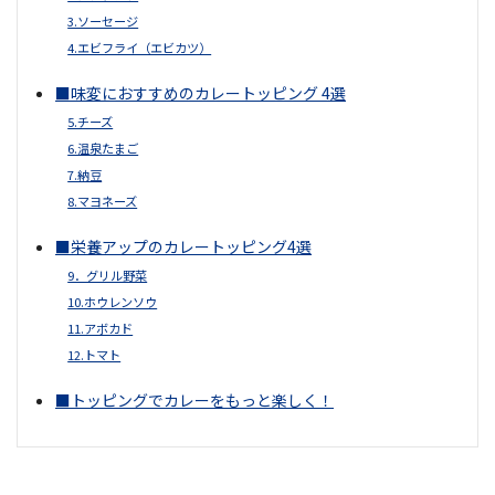
3.ソーセージ
4.エビフライ（エビカツ）
■味変におすすめのカレートッピング 4選
5.チーズ
6.温泉たまご
7.納豆
8.マヨネーズ
■栄養アップのカレートッピング4選
9．グリル野菜
10.ホウレンソウ
11.アボカド
12.トマト
■トッピングでカレーをもっと楽しく！