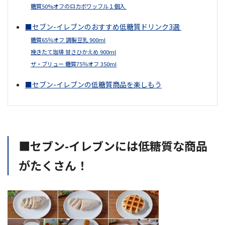
糖質50%オフのロカボワッフル１個入
■セブン-イレブンのおすすめ低糖質ドリンク3選
糖質65％オフ 調製豆乳 900ml
挽きたて珈琲 甘さひかえめ 900ml
ザ・ブリュー 糖質75％オフ 350ml
■セブン-イレブンの低糖質商品を楽しもう
■セブン-イレブンには低糖質な商品
がたくさん！