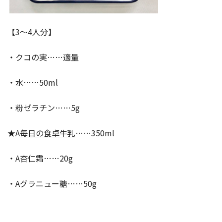
【3〜4人分】
・クコの実……適量
・水……50ml
・粉ゼラチン……5g
★A
毎日の食卓牛乳
……350ml
・A杏仁霜……20g
・Aグラニュー糖……50g