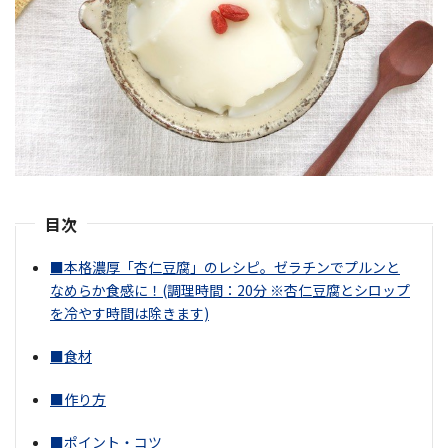
目次
■本格濃厚「杏仁豆腐」のレシピ。ゼラチンでプルンと
なめらか食感に！(調理時間：20分 ※杏仁豆腐とシロップ
を冷やす時間は除きます)
■食材
■作り方
■ポイント・コツ