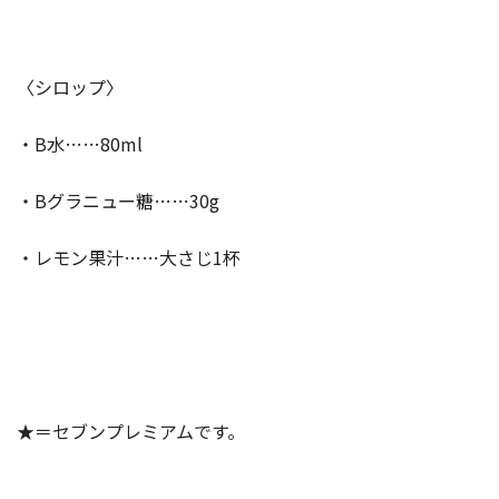
〈シロップ〉
・B水……80ml
・Bグラニュー糖……30g
・レモン果汁……大さじ1杯
★＝セブンプレミアムです。