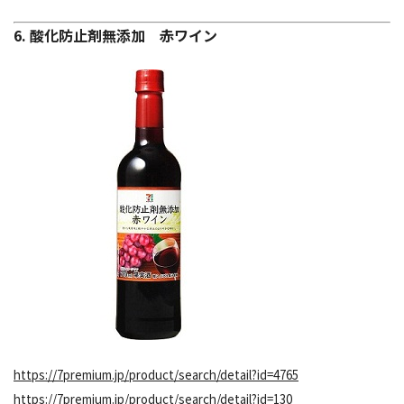
6. 酸化防止剤無添加 赤ワイン
https://7premium.jp/product/search/detail?id=4765
https://7premium.jp/product/search/detail?id=130