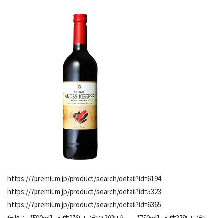
https://7premium.jp/product/search/detail?id=6194
https://7premium.jp/product/search/detail?id=5323
https://7premium.jp/product/search/detail?id=6365
価格：【500ml】本体276円（税込303円）、【750ml】本体378円（税