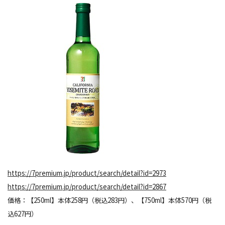
https://7premium.jp/product/search/detail?id=2973
https://7premium.jp/product/search/detail?id=2867
価格：【250ml】本体258円（税込283円）、【750ml】本体570円（税
込627円）