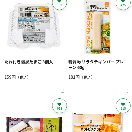
102
425
たれ付き温泉たまご 3個入
糖質0gサラダチキンバー プレ
ーン 60g
159円
181円
（税込）
（税込）
611
815