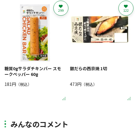
299
122
糖質0gサラダチキンバー スモ
銀だらの西京焼 1切
ークペッパー 60g
181円
473円
（税込）
（税込）
みんなのコメント