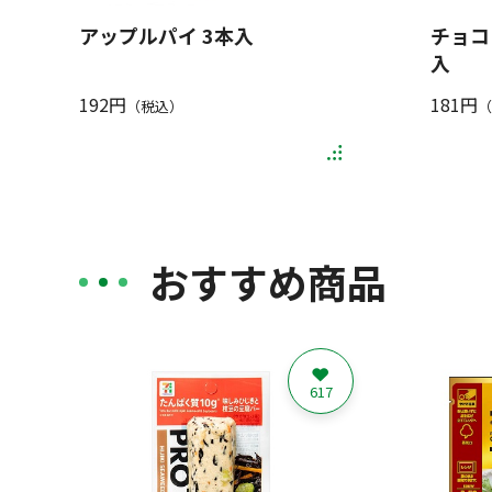
アップルパイ 3本入
チョコ
入
192円
181円
（税込）
（
おすすめ商品
617