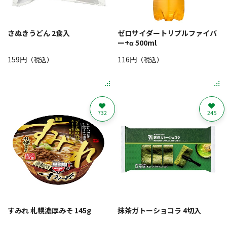
さぬきうどん 2食入
ゼロサイダートリプルファイバ
ー+α 500ml
159円
116円
（税込）
（税込）
732
245
すみれ 札幌濃厚みそ 145g
抹茶ガトーショコラ 4切入