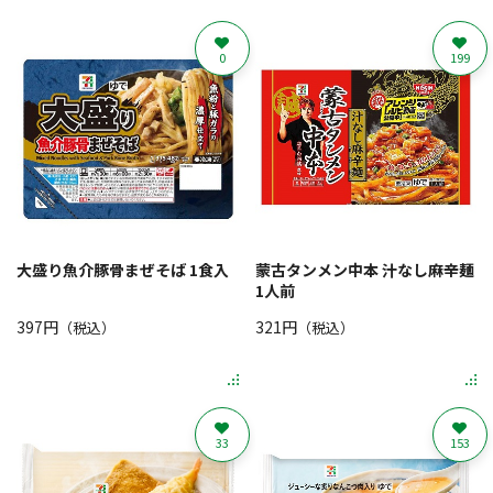
0
199
大盛り魚介豚骨まぜそば 1食入
蒙古タンメン中本 汁なし麻辛麺
1人前
397円
321円
（税込）
（税込）
33
153