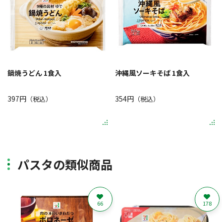
鍋焼うどん 1食入
沖縄風ソーキそば 1食入
397円
354円
（税込）
（税込）
パスタの類似商品
66
178