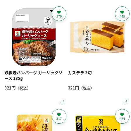
379
445
鉄板焼ハンバーグ ガーリックソ
カステラ 3切
ース 135g
321円
321円
（税込）
（税込）
317
424