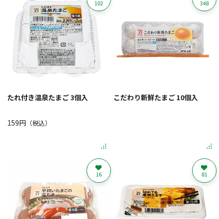
102
348
たれ付き温泉たまご 3個入
こだわり新鮮たまご 10個入
159円
（税込）
16
81