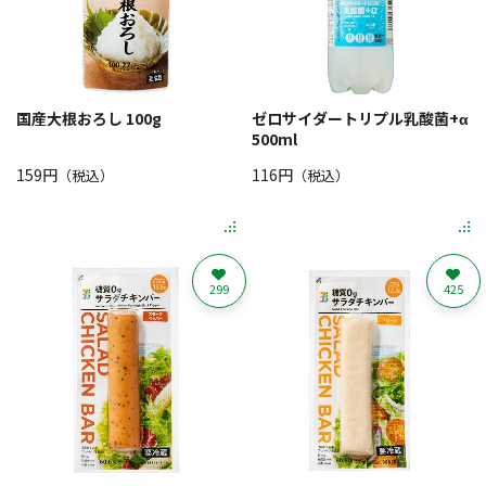
国産大根おろし 100g
ゼロサイダートリプル乳酸菌+α
500ml
159円
116円
（税込）
（税込）
299
425