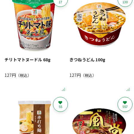
17
130
チリトマトヌードル 68g
きつねうどん 100g
127円
127円
（税込）
（税込）
55
557