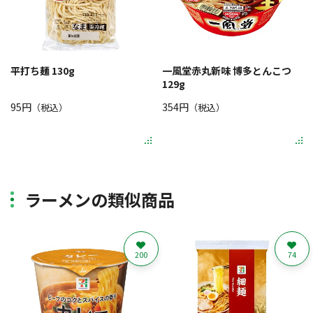
平打ち麺 130g
一風堂赤丸新味 博多とんこつ
129g
95円
354円
（税込）
（税込）
ラーメンの類似商品
200
74