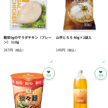
糖質0gのサラダチキン（プレー
山芋とろろ 40g×2袋入
ン） 110g
267円
149円
（税込）
（税込）
510
529