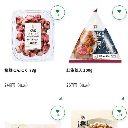
14
5
紫蘇にんにく 78g
紅生姜天 100g
246円
267円
（税込）
（税込）
34
233