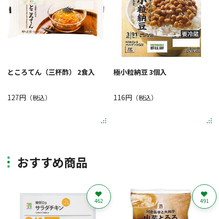
ところてん（三杯酢） 2食入
極小粒納豆 3個入
127円
116円
（税込）
（税込）
おすすめ商品
462
491