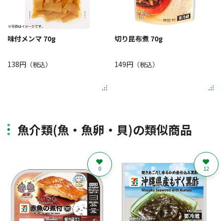
味付メンマ 70g
切り昆布煮 70g
138円
149円
（税込）
（税込）
魚介類(魚・魚卵・貝)の類似商品
0
12