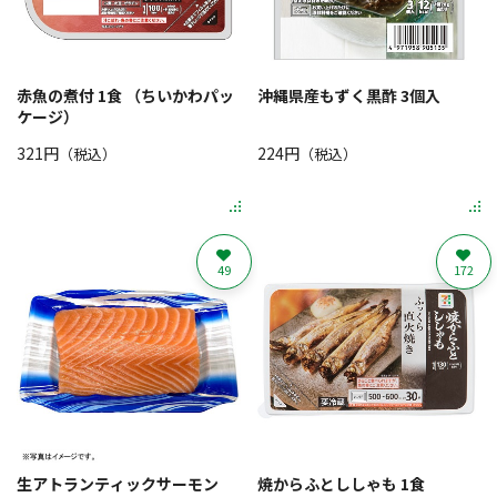
赤魚の煮付 1食 （ちいかわパッ
沖縄県産もずく黒酢 3個入
ケージ）
321円
224円
（税込）
（税込）
49
172
生アトランティックサーモン
焼からふとししゃも 1食