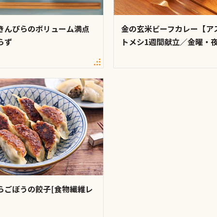
きんぴらのボリューム満点
金の玄米ビーフカレー【ア
らず
トメシ1週間献立／金曜・
らごぼうの餃子[食物繊維レ