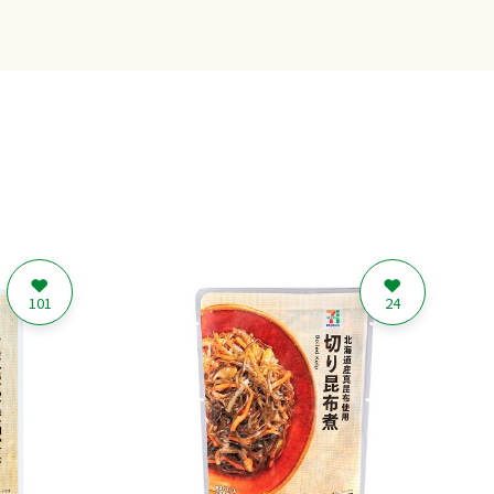
101
24