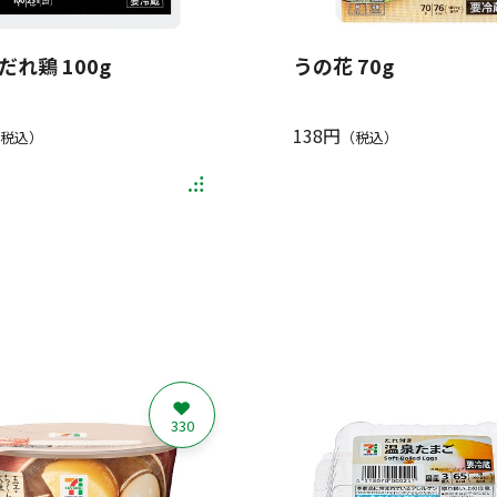
だれ鶏 100g
うの花 70g
138円
税込）
（税込）
330