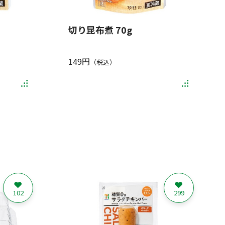
切り昆布煮 70g
149円
（税込）
102
299