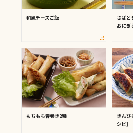
和風チーズご飯
さばと
おにぎ
もちもち春巻き2種
きんぴ
シピ]