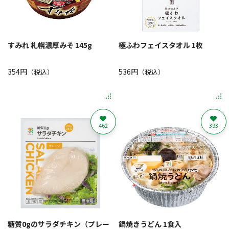
すみれ 札幌濃厚みそ 145g
極ふわフェイスタオル 1枚
354円
536円
（税込）
（税込）
462
393
糖質0gのサラダチキン（プレー
鍋焼きうどん 1食入