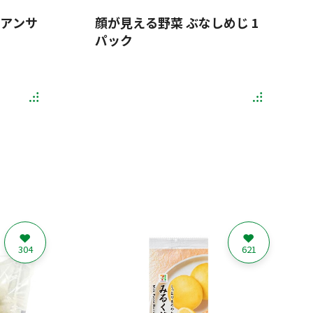
リアンサ
顔が見える野菜 ぶなしめじ 1
パック
304
621