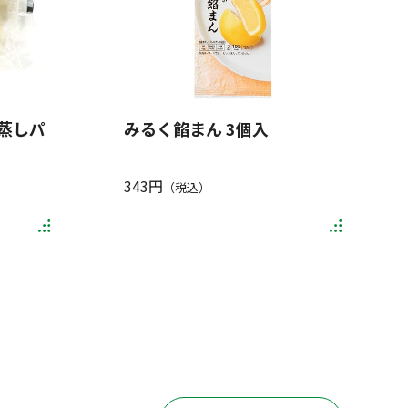
蒸しパ
みるく餡まん 3個入
343円
（税込）