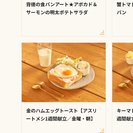
背徳の食パンアート★アボカド＆
蟹トマ
サーモンの明太ポテトサラダ
パン
金のハムエッグトースト【アスリ
キーマ
ートメシ1週間献立／金曜・朝】
週間献