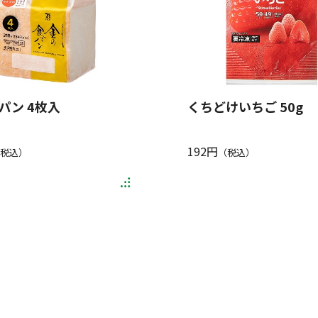
パン 4枚入
くちどけいちご 50g
192円
税込）
（税込）