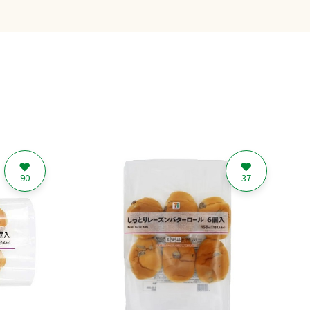
90
37