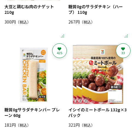
大豆と鶏むね肉のナゲット
糖質0gのサラダチキン（ハー
210g
ブ） 110g
300円
267円
（税込）
（税込）
425
33
糖質0gサラダチキンバー プレ
イシイのミートボール 132g×3
ーン 60g
パック
181円
321円
（税込）
（税込）