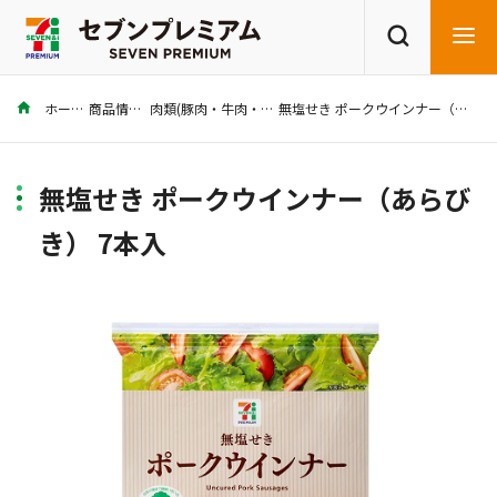
ホーム
商品情報
肉類(豚肉・牛肉・鶏肉)
無塩せき ポークウインナー（あらびき） 7本入
商品を探す
レシピを探す
無塩せき ポークウインナー（あらび
き） 7本入