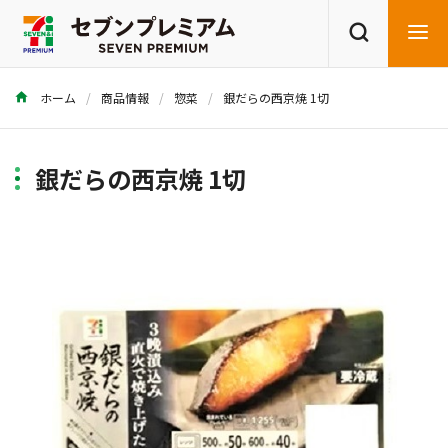
ホーム
商品情報
惣菜
銀だらの西京焼 1切
商品を探す
レシピを探す
銀だらの西京焼 1切