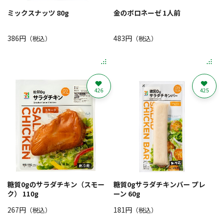
ミックスナッツ 80g
金のボロネーゼ 1人前
386円
483円
（税込）
（税込）
426
425
糖質0gのサラダチキン（スモー
糖質0gサラダチキンバー プレ
ク） 110g
ーン 60g
267円
181円
（税込）
（税込）