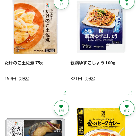
77
0
たけのこ土佐煮 75g
親鶏ゆずこしょう 100g
159円
321円
（税込）
（税込）
155
617