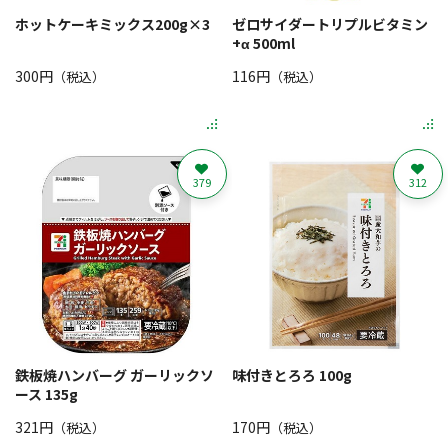
ホットケーキミックス200g×3
ゼロサイダートリプルビタミン
+α 500ml
300円
116円
（税込）
（税込）
379
312
鉄板焼ハンバーグ ガーリックソ
味付きとろろ 100g
ース 135g
321円
170円
（税込）
（税込）