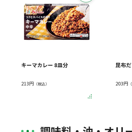
キーマカレー 8皿分
昆布だし
213円
203円
（税込）
（
調味料・油・オリ