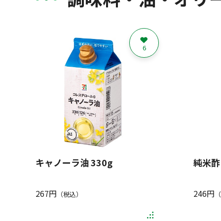
6
キャノーラ油 330g
純米酢 
267円
246円
（税込）
（