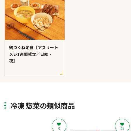
鶏つくね定食【アスリート
メシ1週間献立／日曜・
夜】
冷凍 惣菜の類似商品
0
61