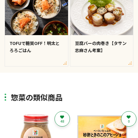
TOFUで糖質OFF！明太と
豆腐バーの肉巻き【タサン
ろろごはん
志麻さん考案】
惣菜の類似商品
48
0