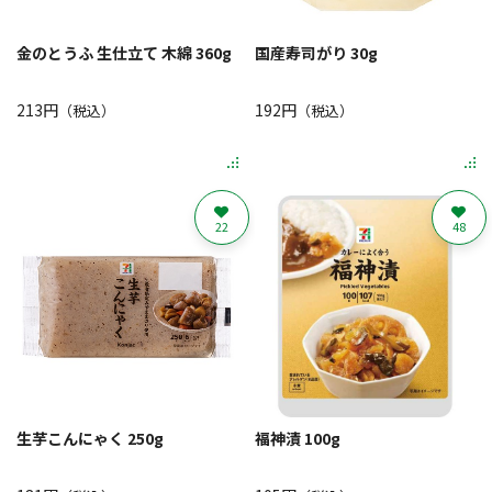
金のとうふ 生仕立て 木綿 360g
国産寿司がり 30g
213円
192円
（税込）
（税込）
22
48
生芋こんにゃく 250g
福神漬 100g