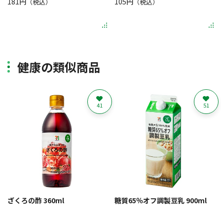
181円
105円
（税込）
（税込）
健康の類似商品
41
51
ざくろの酢 360ml
糖質65％オフ調製豆乳 900ml