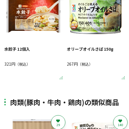
水餃子 12個入
オリーブオイルさば 150g
321円
267円
（税込）
（税込）
肉類(豚肉・牛肉・鶏肉)の類似商品
29
140