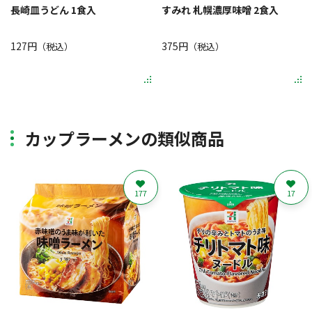
長崎皿うどん 1食入
すみれ 札幌濃厚味噌 2食入
127円
375円
（税込）
（税込）
カップラーメンの類似商品
177
17