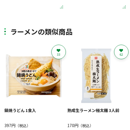
ラーメンの類似商品
33
62
鍋焼うどん 1食入
熟成生ラーメン極太麺 3人前
397円
170円
（税込）
（税込）