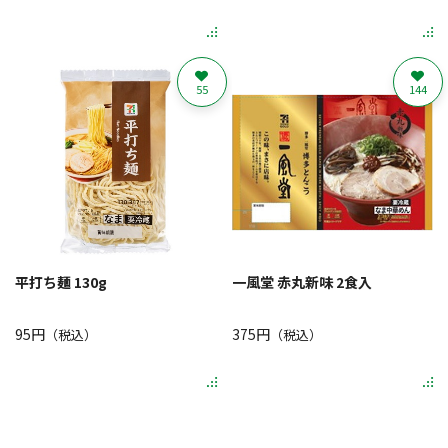
55
144
平打ち麺 130g
一風堂 赤丸新味 2食入
95円
375円
（税込）
（税込）