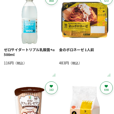
868
573
ゼロサイダートリプル乳酸菌+α
金のボロネーゼ 1人前
500ml
116円
483円
（税込）
（税込）
163
698